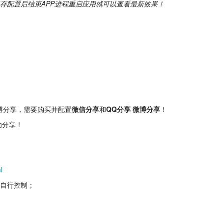
保存配置后结束APP进程重启应用就可以查看最新效果！
博分享，需要购买并配置
微信分享
和
QQ分享 微博分享
！
动分享！
l
自行控制；