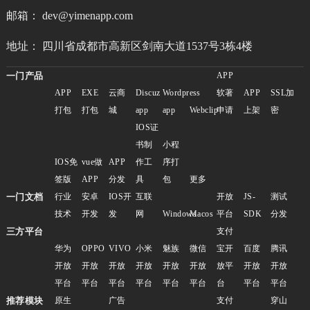
邮箱： dev@yimenapp.com
地址： 四川省成都市高新区剑南大道1537号3栋4楼
一门产品
APP
APP
EXE
云商
Discuz
Wordpress
软著
APP
SSL加
打包
打包
城
app
app
Webclip
申请
上架
密
IOS证
书制
小程
IOS免
vue做
APP
作工
序打
签版
APP
分发
具
包
更多
一门文档
行业
安卓
IOS开
互联
开放
JS-
测试
技术
开发
发
网
Windows
Macos
平台
SDK
分发
三方平台
支付
华为
OPPO
VIVO
小米
魅族
微信
宝开
百度
腾讯
开放
开放
开放
开放
开放
开放
放平
开放
开放
平台
平台
平台
平台
平台
平台
台
平台
平台
推荐模块
原生
广告
支付
穿山