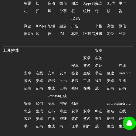
标题
扫一
启动
微信
侧边
AppsFlyer
宝支
X5内
甲广
栏
扫
屏
分享
栏
统计
付
核
告
IDFA
浏览
IOS内
陀螺
融云
广告
个推
高德
微信
器UA
购
仪
IM
标识
IMEI/OAID
推送
定位
登录
工具推荐
安卓
安卓
自签
安卓
签名
名证
在线
安卓
在线
安卓
安卓
签名
生成
书在
创建
android
签名
安卓
证书
https
教程
工具
线生
安卓
生成
证书
证书
生成
证书
视频
在哪
成
证书
证书
keystore
在线
安卓
如何
安卓
的安
创建
android
android
怎么
生成
证书
卓生
安卓
安卓
tls证
签名
在线
装证
安卓
在线
成证
签名
签名
书生
证书
证书
书
证书
生成
书
证书
制作
成
生成
生成