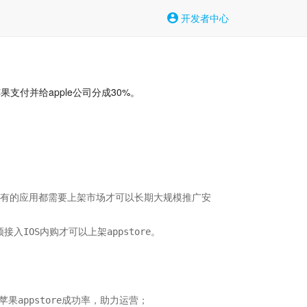
开发者中心
果支付并给apple公司分成30%。
场，所有的应用都需要上架市场才可以长期大规模推广安
IOS内购才可以上架appstore。

果appstore成功率，助力运营；
