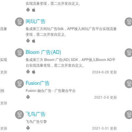
实现流量变现，需二次开发自定义。
2022-05-12
安卓优化 - SDK 升级至 v4.4.0.9
闲玩广告
现流量
集成第三方闲玩广告Sdk，APP接入闲玩广告平台实现流量
2022-03-09
变现，需二次开发自定义。
安卓优化 - SDK 升级至 v4.3.0.8，请注意新版中的激励视频接口 r
rewardAmount 参数。
Bloom 广告(AD)
2021-11-22
台实现
集成第三方 Bloom 广告(AD) SDK，APP接入Bloom AD平
台实现流量变现，需二次开发自定义。
安卓优化 - SDK 升级至 v4.1.0.2
0 更新
2024-6-28 更新
2021-11-05
Fusion广告
安卓优化 - SDK 升级至 v4.0.1.9
通投
Fusion 融合广告 - 广告聚合平台
2021-3-6 更新
2021-09-27
4 更新
安卓新增 - 已支持穿山甲官方 ”新插屏广告“，请使用 js API 接口 i
安卓优化 - SDK 升级至 v4.0.0.6
飞鸟广告
飞鸟广告引擎
2021-09-22
6 更新
2021-3-31 更新