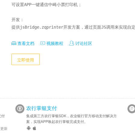
可设置APP一键通信中崎小票打印机；

开发：

提供jsBridge.zqprinter开发方案，通过页面JS调用来实现自
查看文档
视频教程
讨论社区
立即使用
农行掌银支付
支付
集成第三方农行掌银SDK，农业银行官方移动支付解决方
案，实现APP唤起农行掌银完成支付。
6 更新