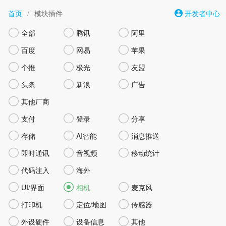
首页
/
模块插件
开发者中心



全部
腾讯
阿里



百度
网易
苹果



个推
极光
友盟



头条
新浪
广告

其他厂商



支付
登录
分享



存储
AI智能
消息推送



即时通讯
音视频
移动统计


代码注入
海外



UI/界面
相机
麦克风



打印机
定位/地图
传感器



外设硬件
设备信息
其他